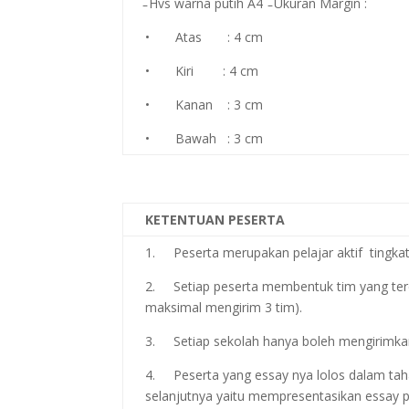
̵ Hvs warna putih A4 ̵ Ukuran Margin :
• Atas : 4 cm
• Kiri : 4 cm
• Kanan : 3 cm
• Bawah : 3 cm
KETENTUAN PESERTA
1. Peserta merupakan pelajar aktif tingka
2. Setiap peserta membentuk tim yang terdi
maksimal mengirim 3 tim).
3. Setiap sekolah hanya boleh mengirimkan
4. Peserta yang essay nya lolos dalam taha
selanjutnya yaitu mempresentasikan essay p