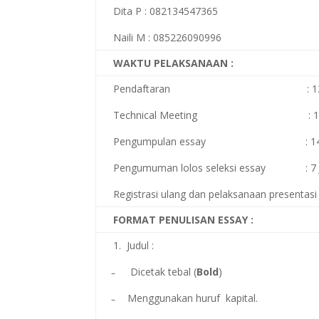
Dita P : 082134547365
Naili M : 085226090996
WAKTU PELAKSANAAN :
Pendaftaran : 12 Novembe
Technical Meeting : 1 Des
Pengumpulan essay : 14 Desem
Pengumuman lolos seleksi essay : 7 J
Registrasi ulang dan pelaksanaan presentasi
FORMAT PENULISAN ESSAY :
1. Judul :
̵ Dicetak tebal (
Bold
)
̵ Menggunakan huruf kapital.