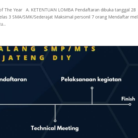
 The Year A. KETENTUAN LOMBA Pendaftaran dibuka tanggal 28
elas 3 SMA/SMK/Sederajat Maksimal personil 7 orang Mendaftar mel
...