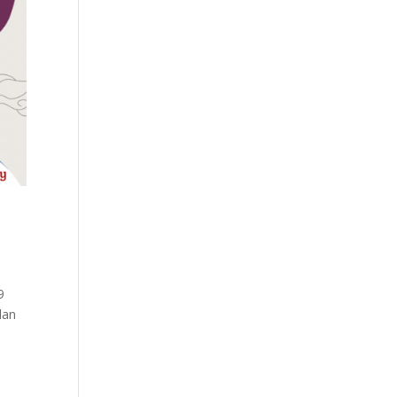
9
dan