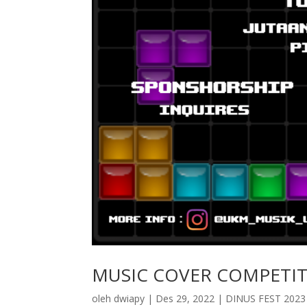
MUSIC COVER COMPETI
oleh
dwiapy
|
Des 29, 2022
|
DINUS FEST 202