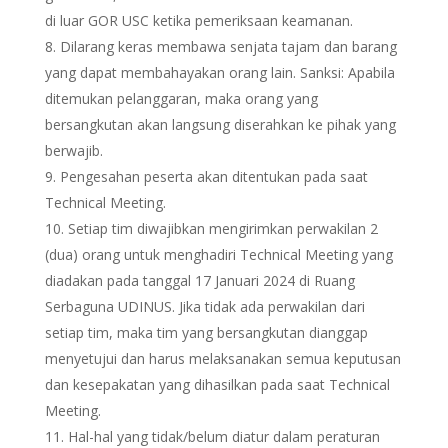
di luar GOR USC ketika pemeriksaan keamanan.
Dilarang keras membawa senjata tajam dan barang
yang dapat membahayakan orang lain. Sanksi: Apabila
ditemukan pelanggaran, maka orang yang
bersangkutan akan langsung diserahkan ke pihak yang
berwajib.
Pengesahan peserta akan ditentukan pada saat
Technical Meeting.
Setiap tim diwajibkan mengirimkan perwakilan 2
(dua) orang untuk menghadiri Technical Meeting yang
diadakan pada tanggal 17 Januari 2024 di Ruang
Serbaguna UDINUS. Jika tidak ada perwakilan dari
setiap tim, maka tim yang bersangkutan dianggap
menyetujui dan harus melaksanakan semua keputusan
dan kesepakatan yang dihasilkan pada saat Technical
Meeting.
Hal-hal yang tidak/belum diatur dalam peraturan