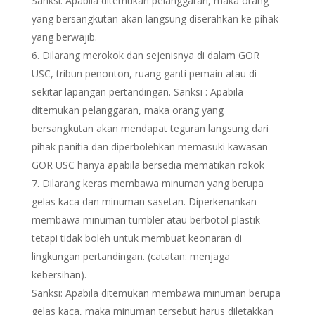
Sanksi: Apabila ditemukan pelanggaran, maka orang
yang bersangkutan akan langsung diserahkan ke pihak
yang berwajib.
Dilarang merokok dan sejenisnya di dalam GOR
USC, tribun penonton, ruang ganti pemain atau di
sekitar lapangan pertandingan. Sanksi : Apabila
ditemukan pelanggaran, maka orang yang
bersangkutan akan mendapat teguran langsung dari
pihak panitia dan diperbolehkan memasuki kawasan
GOR USC hanya apabila bersedia mematikan rokok
Dilarang keras membawa minuman yang berupa
gelas kaca dan minuman sasetan. Diperkenankan
membawa minuman tumbler atau berbotol plastik
tetapi tidak boleh untuk membuat keonaran di
lingkungan pertandingan. (catatan: menjaga
kebersihan).
Sanksi: Apabila ditemukan membawa minuman berupa
gelas kaca, maka minuman tersebut harus diletakkan