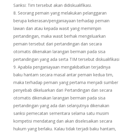
Sanksi: Tim tersebut akan didiskualifikasi.
Seorang pemain yang melakukan pelanggaran
berupa kekerasan/penganiayaan terhadap pemain
lawan dan atau kepada wasit yang memimpin
pertandingan, maka wasit berhak mengeluarkan
pemain tersebut dari pertandingan dan secara
otomatis dikenakan larangan bermain pada sisa
pertandingan yang ada serta TIM tersebut diskualifikasi
Apabila penganiayaan mengakibatkan terjadinya
baku hantam secara masal antar pemain kedua tim,
maka terhadap pemain yang pertama menjadi sumber
penyebab dikeluarkan dari Pertandingan dan secara
otomatis dikenakan larangan bermain pada sisa
pertandingan yang ada dan selanjutnya dikenakan
sanksi pemecatan sementara selama satu musim
kompetisi mendatang dan akan diselesaikan secara
hukum yang berlaku. Kalau tidak terjadi baku hantam,