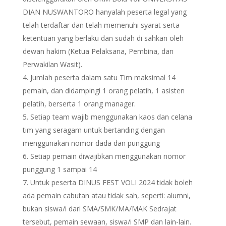
DIAN NUSWANTORO hanyalah peserta legal yang
telah terdaftar dan telah memenuhi syarat serta
ketentuan yang berlaku dan sudah di sahkan oleh
dewan hakim (Ketua Pelaksana, Pembina, dan
Perwakilan Wasit).
Jumlah peserta dalam satu Tim maksimal 14
pemain, dan didampingi 1 orang pelatih, 1 asisten
pelatih, berserta 1 orang manager.
Setiap team wajib menggunakan kaos dan celana
tim yang seragam untuk bertanding dengan
menggunakan nomor dada dan punggung
Setiap pemain diwajibkan menggunakan nomor
punggung 1 sampai 14
Untuk peserta DINUS FEST VOLI 2024 tidak boleh
ada pemain cabutan atau tidak sah, seperti: alumni,
bukan siswa/i dari SMA/SMK/MA/MAK Sedrajat
tersebut, pemain sewaan, siswa/i SMP dan lain-lain.