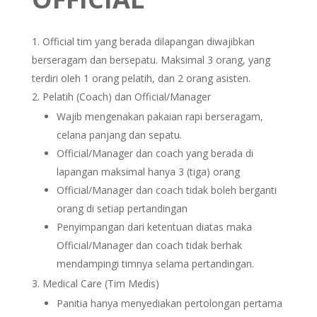
Official tim yang berada dilapangan diwajibkan
berseragam dan bersepatu. Maksimal 3 orang, yang
terdiri oleh 1 orang pelatih, dan 2 orang asisten.
Pelatih (Coach) dan Official/Manager
Wajib mengenakan pakaian rapi berseragam,
celana panjang dan sepatu.
Official/Manager dan coach yang berada di
lapangan maksimal hanya 3 (tiga) orang
Official/Manager dan coach tidak boleh berganti
orang di setiap pertandingan
Penyimpangan dari ketentuan diatas maka
Official/Manager dan coach tidak berhak
mendampingi timnya selama pertandingan.
Medical Care (Tim Medis)
Panitia hanya menyediakan pertolongan pertama