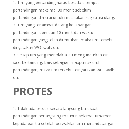
Tim yang bertanding harus berada ditempat
pertandingan maksimal 30 menit sebelum
pertandingan dimulai untuk melakukan registrasi ulang.
Tim yang terlambat datang ke lapangan
pertandingan lebih dari 10 menit dari waktu
pertandingan yang telah ditentukan, maka tim tersebut
dinyatakan WO (walk out).
Setiap tim yang menolak atau mengundurkan diri
saat bertanding, baik sebagian maupun seluruh
pertandingan, maka tim tersebut dinyatakan WO (walk
out).
PROTES
Tidak ada protes secara langsung baik saat
pertandingan berlangsung maupun selama turnamen
kepada panitia setelah perwakilan tim menandatangani