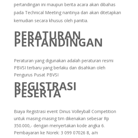
pertandingan ini maupun berita acara akan dibahas
pada Technical Meeting nantinya dan akan ditetapkan
kemudian secara khusus oleh panitia.
PERATURAN
PERTANDINGAN
Peraturan yang digunakan adalah peraturan resmi
PBVSI terbaru yang berlaku dan disahkan oleh
Pengurus Pusat PBVSI
REGISTRASI
PESERTA
Biaya Registrasi event Dinus Volleyball Competition
untuk masing-masing tim dikenakan sebesar Rp
350.000,- dengan menyertakan kode angka 6.
Pembayaran ke Norek: 3 099 07026 8, a/n