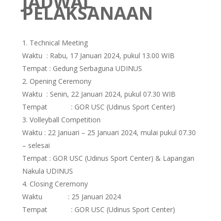
JADWAL
PELAKSANAAN
Technical Meeting
Waktu : Rabu, 17 Januari 2024, pukul 13.00 WIB
Tempat : Gedung Serbaguna UDINUS
Opening Ceremony
Waktu : Senin, 22 Januari 2024, pukul 07.30 WIB
Tempat : GOR USC (Udinus Sport Center)
Volleyball Competition
Waktu : 22 Januari – 25 Januari 2024, mulai pukul 07.30
– selesai
Tempat : GOR USC (Udinus Sport Center) & Lapangan
Nakula UDINUS
Closing Ceremony
Waktu : 25 Januari 2024
Tempat : GOR USC (Udinus Sport Center)