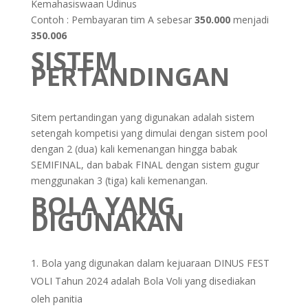
Kemahasiswaan Udinus
Contoh : Pembayaran tim A sebesar
350.000
menjadi
350.006
SISTEM
PERTANDINGAN
Sitem pertandingan yang digunakan adalah sistem
setengah kompetisi yang dimulai dengan sistem pool
dengan 2 (dua) kali kemenangan hingga babak
SEMIFINAL, dan babak FINAL dengan sistem gugur
menggunakan 3 (tiga) kali kemenangan.
BOLA YANG
DIGUNAKAN
Bola yang digunakan dalam kejuaraan DINUS FEST
VOLI Tahun 2024 adalah Bola Voli yang disediakan
oleh panitia