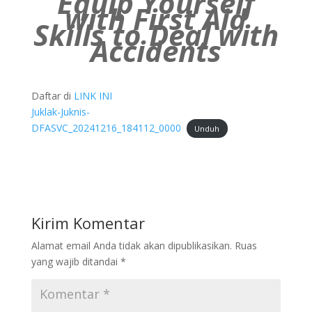
Equip Yourself
with First Aid
Skills to Deal with
Accidents
Daftar di
LINK INI
Juklak-Juknis-
DFASVC_20241216_184112_0000
Unduh
Kirim Komentar
Alamat email Anda tidak akan dipublikasikan.
Ruas
yang wajib ditandai
*