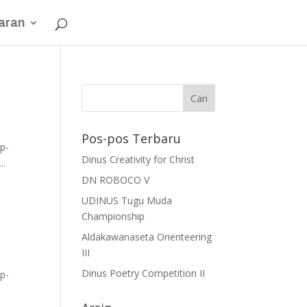
aran
Pos-pos Terbaru
p-
Dinus Creativity for Christ
..
DN ROBOCO V
UDINUS Tugu Muda
Championship
Aldakawanaseta Orienteering
III
Dinus Poetry Competition II
p-