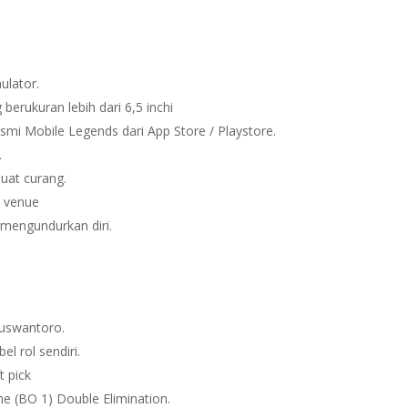
ulator.
erukuran lebih dari 6,5 inchi
smi Mobile Legends dari App Store / Playstore.
.
buat curang.
i venue
 mengundurkan diri.
Nuswantoro.
l rol sendiri.
 pick
ne (BO 1) Double Elimination.