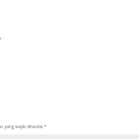
 :
s yang wajib ditandai
*